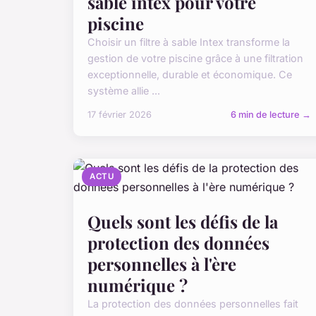
sable intex pour votre
piscine
Choisir un filtre à sable Intex transforme la
gestion de votre piscine grâce à une filtration
exceptionnelle, durable et économique. Ce
système allie ...
17 février 2026
6 min de lecture →
ACTU
Quels sont les défis de la
protection des données
personnelles à l'ère
numérique ?
La protection des données personnelles fait