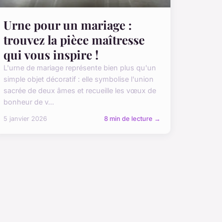
Urne pour un mariage :
trouvez la pièce maîtresse
qui vous inspire !
L'urne de mariage représente bien plus qu'un
simple objet décoratif : elle symbolise l'union
sacrée de deux âmes et recueille les vœux de
bonheur de v...
5 janvier 2026
8 min de lecture →