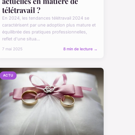
actuelles en matière de
télétravail ?
En 2024, les tendances télétravail 2024 se
caractérisent par une adoption plus mature et
équilibrée des pratiques professionnelles,
reflet d'une situa...
7 mai 2025
8 min de lecture →
ACTU