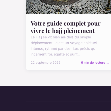
Votre guide complet pour
vivre le hajj pleinement
Le Hajj se vit bien au-delà du simple
déplacement : c'est un voyage spirituel
intense, rythmé par des rites précis qui
incarnent foi, égalité et purif...
22 septembre 2025
6 min de lecture →