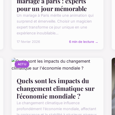
mariage à paris : experts
pour un jour mémorable
Un mariage à Paris mérite une animation qui
surprend et émerveille. Choisir un magicien
expert transforme ce jour unique en une
expérience inoubliable...
17 février 2026
6 min de lecture →
ACTU
Quels sont les impacts du
changement climatique sur
l'économie mondiale ?
Le changement climatique influence
profondément l'économie mondiale, affectant
la croissance et la stabilité à plusieurs niveaux.