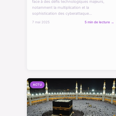
face à des défis technologiques majeurs,
notamment la multiplication et la
sophistication des cyberattaque...
7 mai 2025
5 min de lecture →
ACTU