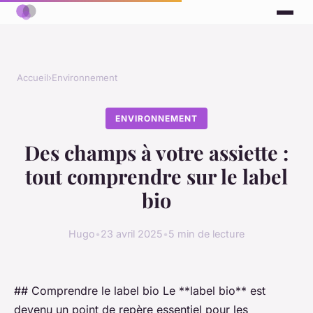
Accueil
›
Environnement
ENVIRONNEMENT
Des champs à votre assiette :
tout comprendre sur le label
bio
Hugo
•
23 avril 2025
•
5 min de lecture
## Comprendre le label bio Le **label bio** est
devenu un point de repère essentiel pour les